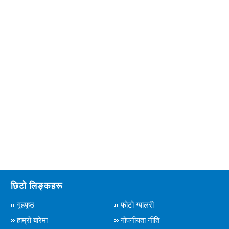
छिटो लिङ्कहरू
गृहपृष्ठ
फोटो ग्यालरी
हाम्रो बारेमा
गोपनीयता नीति