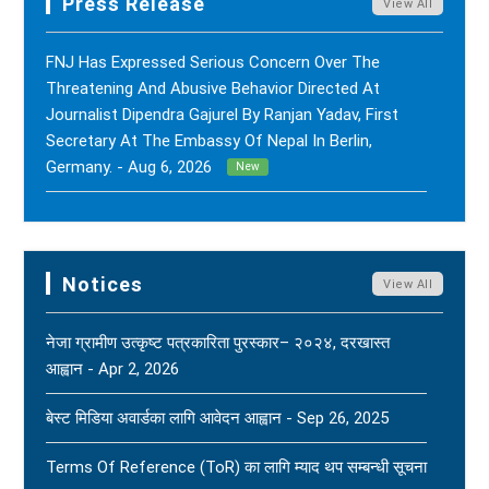
Press Release
View All
FNJ Has Expressed Serious Concern Over The
Threatening And Abusive Behavior Directed At
Journalist Dipendra Gajurel By Ranjan Yadav, First
Secretary At The Embassy Of Nepal In Berlin,
Germany. - Aug 6, 2026
New
FNJ Has Drawn Its Attention To The Smear
Campaigns And Character Assassination Targeting
Sushil Kumar Khadka, Editor Of Nepal Karma Online,
Notices
View All
Through Social Media And Certain Online News
Outlets. - Aug 2, 2026
New
नेजा ग्रामीण उत्कृष्ट पत्रकारिता पुरस्कार– २०२४, दरखास्त
आह्वान - Apr 2, 2026
(FNJ) Is Deeply Shocked And Saddened By The
Tragic News Of The Bereavement Faced By
बेस्ट मिडिया अवार्डका लागि आवेदन आह्वान - Sep 26, 2025
Naridatta Badu, President Of The FNJ Baitadi
Branch, Following The Passing Of His Father. - Aug
Terms Of Reference (ToR) का लागि म्याद थप सम्बन्धी सूचना
2, 2026
New