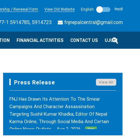
rship / Renewal Form
View Old Website
English
नेपाली
7-1 5914785, 5914723
fnjnepalcentral@gmail.com
TION
FINANCIAL ACTIVITIES
CONTACT US
UJURI
Press Release
View All
FNJ Has Drawn Its Attention To The Smear
Campaigns And Character Assassination
Targeting Sushil Kumar Khadka, Editor Of Nepal
Karma Online, Through Social Media And Certain
Online News Outlets. - Aug 2, 2026
New