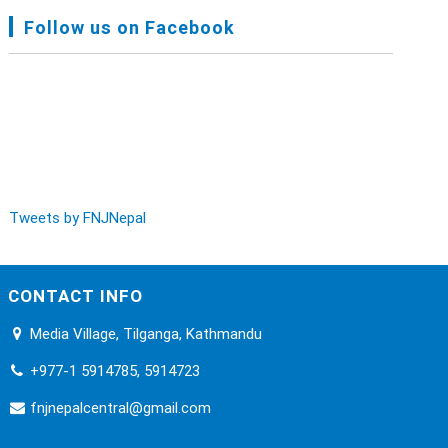
FNJ, Financial Report Presented At Nagarkot
Follow us on Facebook
Meeting, Jan-July, 2022 - Mar 28, 2023
Audit Report FY-2076-077 - Nov 8, 2020
Tweets by FNJNepal
CONTACT INFO
Media Village, Tilganga, Kathmandu
+977-1 5914785, 5914723
fnjnepalcentral@gmail.com