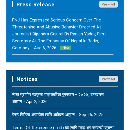
Press Release
View All
FNJ Has Expressed Serious Concern Over The
Threatening And Abusive Behavior Directed At
Journalist Dipendra Gajurel By Ranjan Yadav, First
Secretary At The Embassy Of Nepal In Berlin,
Germany. - Aug 6, 2026
New
FNJ Has Drawn Its Attention To The Smear
Campaigns And Character Assassination Targeting
Sushil Kumar Khadka, Editor Of Nepal Karma Online,
Notices
View All
Through Social Media And Certain Online News
Outlets. - Aug 2, 2026
New
नेजा ग्रामीण उत्कृष्ट पत्रकारिता पुरस्कार– २०२४, दरखास्त
आह्वान - Apr 2, 2026
(FNJ) Is Deeply Shocked And Saddened By The
Tragic News Of The Bereavement Faced By
बेस्ट मिडिया अवार्डका लागि आवेदन आह्वान - Sep 26, 2025
Naridatta Badu, President Of The FNJ Baitadi
Branch, Following The Passing Of His Father. - Aug
Terms Of Reference (ToR) का लागि म्याद थप सम्बन्धी सूचना
2, 2026
New