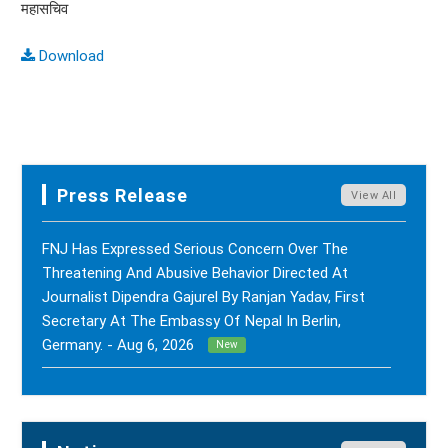
महासचिव
Download
Press Release
View All
FNJ Has Expressed Serious Concern Over The
Threatening And Abusive Behavior Directed At
Journalist Dipendra Gajurel By Ranjan Yadav, First
Secretary At The Embassy Of Nepal In Berlin,
Germany. - Aug 6, 2026
New
FNJ Has Drawn Its Attention To The Smear
Campaigns And Character Assassination Targeting
Sushil Kumar Khadka, Editor Of Nepal Karma Online,