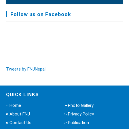
FNJ, Financial Report Presented At Nagarkot
Meeting, Jan-July, 2022 - Mar 28, 2023
Follow us on Facebook
Audit Report FY-2076-077 - Nov 8, 2020
Tweets by FNJNepal
QUICK LINKS
Home
Photo Gallery
About FNJ
Privacy Policy
Contact Us
Publication