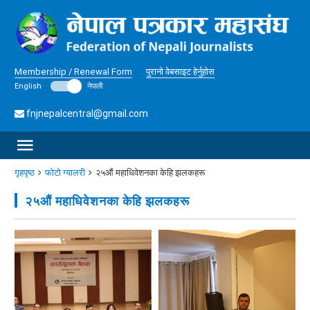
Membership / Renewal Form
पुरानो वेबसाइट हेर्नुहोस
English
नेपाली
fnjnepalcentral@gmail.com
गृहपृष्ठ
फोटो ग्यालरी
२५औं महाधिवेशनका केहि झलकहरू
२५औं महाधिवेशनका केहि झलकहरू