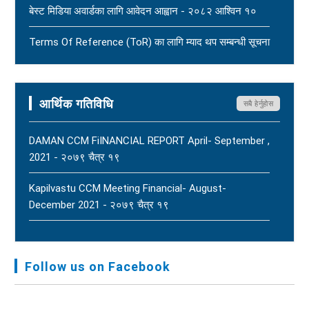
बेस्ट मिडिया अवार्डका लागि आवेदन आह्वान - २०८२ आश्विन १०
पत्रकार महासंघको आग्रह - २०८३ साउन १५
New
Terms Of Reference (ToR) का लागि म्याद थप सम्बन्धी सूचना
- २०८२ आषाढ ०१
Terms Of Reference (ToR) - २०८२ जेठ २३
आर्थिक गतिविधि
सबै हेर्नुहोस
DAMAN CCM FiINANCIAL REPORT April- September ,
2021 - २०७९ चैत्र १९
Kapilvastu CCM Meeting Financial- August-
December 2021 - २०७९ चैत्र १९
FNJ, Financial Report Presented At Nagarkot
Meeting, Jan-July, 2022 - २०७९ चैत्र १४
Follow us on Facebook
Audit Report FY-2076-077 - २०७७ कार्तिक २३