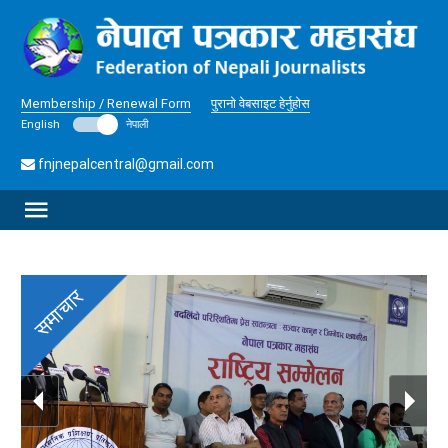
Membership / Renewal Form
पुरानो वेबसाइट हेर्नुहोस
English
नेपाली
fnjnepalcentral@gmail.com
समाचार