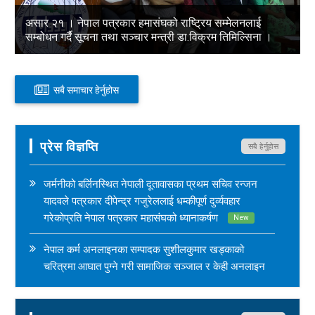
असार २१ । नेपाल पत्रकार हमासंघको राष्ट्रिय सम्मेलनलाई
सम्बोधन गर्दै सूचना तथा सञ्चार मन्त्री डा.विक्रम तिमिल्सिना ।
सबै समाचार हेर्नुहोस
असार २१ । नेपाल पत्रकार हमासंघको राष्ट्रिय सम्मेलनलाई सम्बोधन गर्दै सूचना तथा सञ्चार मन्त्री
डा.विक्रम तिमिल्सिना । ">
प्रेस विज्ञप्ति
सबै हेर्नुहोस
जर्मनीको बर्लिनस्थित नेपाली दूतावासका प्रथम सचिव रन्जन
यादवले पत्रकार दीपेन्द्र गजुरेललाई धम्कीपूर्ण दुर्व्यवहार
गरेकोप्रति नेपाल पत्रकार महासंघको ध्यानाकर्षण
New
नेपाल कर्म अनलाइनका सम्पादक सुशीलकुमार खड्काको
चरित्रमा आघात पुग्ने गरी सामाजिक सञ्जाल र केही अनलाइन
सञ्चारमाध्यममार्फत अनर्गल सामग्री सम्प्रेषण गरिएकोप्रति
नेपाल पत्रकार महासंघको ध्यानाकर्षण
New