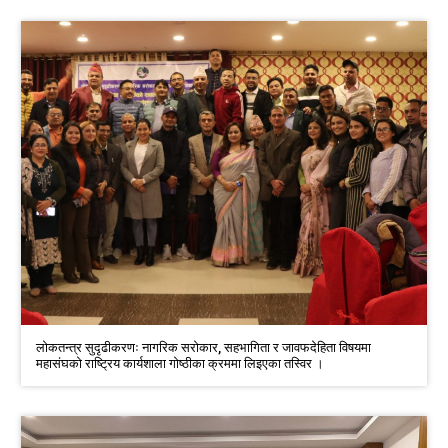
लोकतन्त्र सुदृढीकरणः नागरिक सरोकार, सहभागिता र जावफदेहिता विषयमा
महासंघको राष्ट्रिय कार्यशाला गोष्ठीका क्रममा लिइएका तस्विर ।