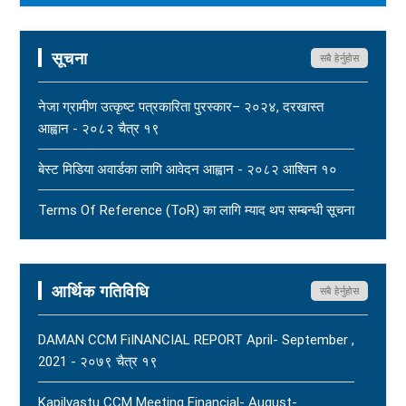
सञ्चारमाध्यममार्फत अनर्गल सामग्री सम्प्रेषण गरिएकोप्रति नेपाल
पत्रकार महासंघको ध्यानाकर्षण - २०८३ साउन १७
New
सूचना
सबै हेर्नुहोस
महासंघ बैतडी शाखाका अध्यक्ष नरिदत्त बडुलाई पितृशोक परेको दुःखद्
खबरले नेपाल पत्रकार महासंघ स्तब्ध र दुःखी - २०८३ साउन १७
नेजा ग्रामीण उत्कृष्ट पत्रकारिता पुरस्कार– २०२४, दरखास्त
New
आह्वान - २०८२ चैत्र १९
धार्मिक सहिष्णुता, सामाजिक सद्भाव र शान्ति कायम राख्न नेपाल
बेस्ट मिडिया अवार्डका लागि आवेदन आह्वान - २०८२ आश्विन १०
पत्रकार महासंघको आग्रह - २०८३ साउन १५
New
Terms Of Reference (ToR) का लागि म्याद थप सम्बन्धी सूचना
- २०८२ आषाढ ०१
Terms Of Reference (ToR) - २०८२ जेठ २३
आर्थिक गतिविधि
सबै हेर्नुहोस
DAMAN CCM FiINANCIAL REPORT April- September ,
2021 - २०७९ चैत्र १९
Kapilvastu CCM Meeting Financial- August-