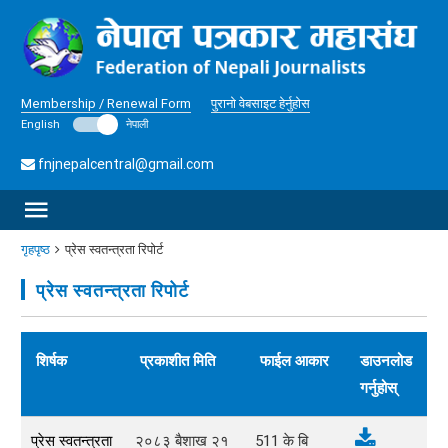
Membership / Renewal Form
पुरानो वेबसाइट हेर्नुहोस
English
नेपाली
fnjnepalcentral@gmail.com
गृहपृष्ठ
प्रेस स्वतन्त्रता रिपोर्ट
प्रेस स्वतन्त्रता रिपोर्ट
शिर्षक
प्रकाशीत मिति
फाईल आकार
डाउनलोड
गर्नुहोस्
प्रेस स्वतन्त्रता
२०८३ बैशाख २१
511
के बि