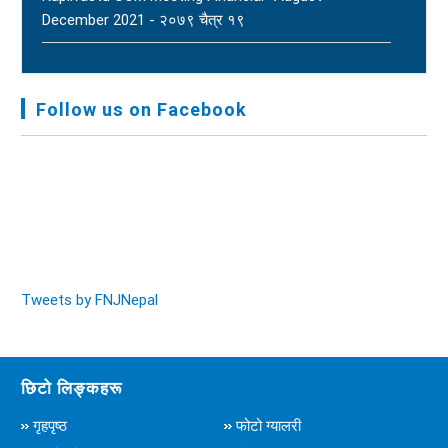
December 2021 - २०७९ चैत्र १९
FNJ, Financial Report Presented At Nagarkot
Meeting, Jan-July, 2022 - २०७९ चैत्र १४
Follow us on Facebook
Audit Report FY-2076-077 - २०७७ कार्तिक २३
Tweets by FNJNepal
छिटो लिङ्कहरू
गृहपृष्ठ
फोटो ग्यालरी