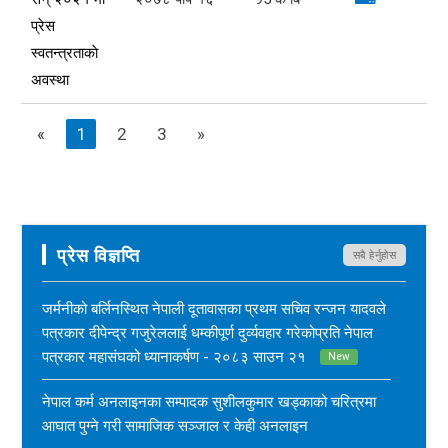
प्रेस
स्वतन्त्रताकाे
अवस्था
«
1
2
3
»
प्रेस विज्ञप्ति
सबै हेर्नुहोस
जर्मनीको बर्लिनस्थित नेपाली दूतावासका प्रथम सचिव रन्जन यादवले
पत्रकार दीपेन्द्र गजुरेललाई धम्कीपूर्ण दुर्व्यवहार गरेकोप्रति नेपाल
पत्रकार महासंघको ध्यानाकर्षण - २०८३ साउन २१
New
नेपाल कर्म अनलाइनका सम्पादक सुशीलकुमार खड्काको चरित्रमा
आघात पुग्ने गरी सामाजिक सञ्जाल र केही अनलाइन