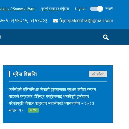
rship / Renewal Form
पुरानो वेबसाइट हेर्नुहोस
English
नेपाली
७-१ ५९१४७८५, ५९१४७२३
fnjnepalcentral@gmail.com
ी
प्रेस विज्ञप्ति
सबै हेर्नुहोस
जर्मनीको बर्लिनस्थित नेपाली दूतावासका प्रथम सचिव रन्जन
यादवले पत्रकार दीपेन्द्र गजुरेललाई धम्कीपूर्ण दुर्व्यवहार
गरेकोप्रति नेपाल पत्रकार महासंघको ध्यानाकर्षण - २०८३
साउन २१
New
नेपाल कर्म अनलाइनका सम्पादक सुशीलकुमार खड्काको