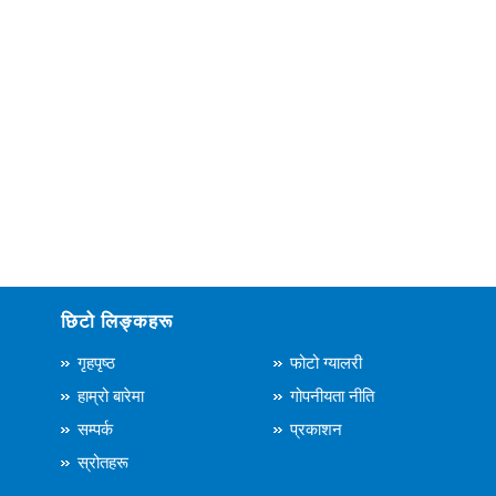
छिटो लिङ्कहरू
गृहपृष्ठ
फोटो ग्यालरी
हाम्रो बारेमा
गोपनीयता नीति
सम्पर्क
प्रकाशन
स्रोतहरू