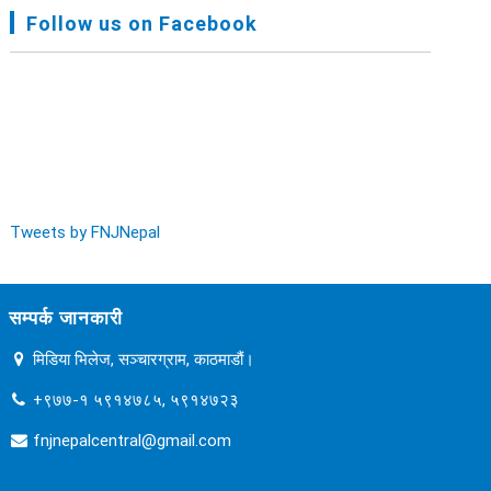
FNJ, Financial Report Presented At Nagarkot
Follow us on Facebook
Meeting, Jan-July, 2022 - २०७९ चैत्र १४
Audit Report FY-2076-077 - २०७७ कार्तिक २३
Tweets by FNJNepal
सम्पर्क जानकारी
मिडिया भिलेज, सञ्चारग्राम, काठमाडौं।
+९७७-१ ५९१४७८५, ५९१४७२३
fnjnepalcentral@gmail.com