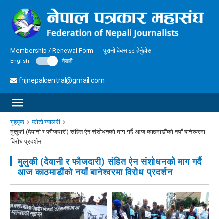
Membership / Renewal Form
पुरानो वेबसाइट हेर्नुहोस
English
नेपाली
fnjnepalcentral@gmail.com
गृहपृष्ठ
फोटो ग्यालरी
मुलुकी (देवानी र फौजदारी) संहित ऐन संशोधनको माग गर्दै आज काठमाडौंको नयाँ बानेश्वरमा
विरोध प्रदर्शन
मुलुकी (देवानी र फौजदारी) संहित ऐन संशोधनको माग गर्दै
आज काठमाडौंको नयाँ बानेश्वरमा विरोध प्रदर्शन