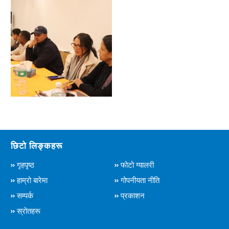
छिटो लिङ्कहरू
गृहपृष्ठ
फोटो ग्यालरी
हाम्रो बारेमा
गोपनीयता नीति
सम्पर्क
प्रकाशन
स्रोतहरू