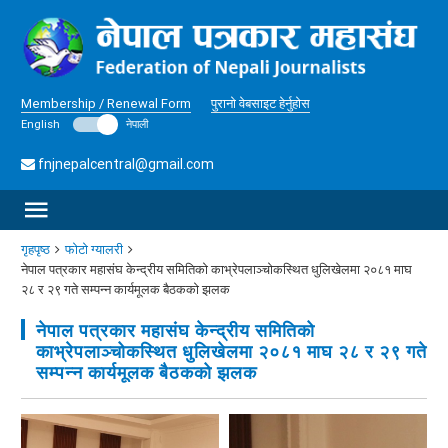
Membership / Renewal Form
पुरानो वेबसाइट हेर्नुहोस
English
नेपाली
fnjnepalcentral@gmail.com
गृहपृष्ठ
फोटो ग्यालरी
नेपाल पत्रकार महासंघ केन्द्रीय समितिको काभ्रेपलाञ्चोकस्थित धुलिखेलमा २०८१ माघ
२८ र २९ गते सम्पन्न कार्यमूलक बैठकको झलक
नेपाल पत्रकार महासंघ केन्द्रीय समितिको
काभ्रेपलाञ्चोकस्थित धुलिखेलमा २०८१ माघ २८ र २९ गते
सम्पन्न कार्यमूलक बैठकको झलक