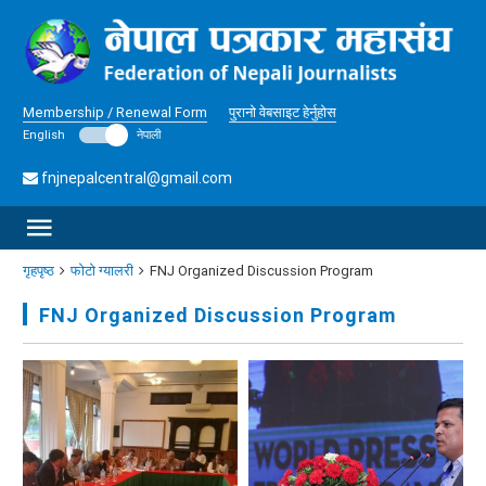
Membership / Renewal Form
पुरानो वेबसाइट हेर्नुहोस
English
नेपाली
fnjnepalcentral@gmail.com
गृहपृष्ठ
फोटो ग्यालरी
FNJ Organized Discussion Program
FNJ Organized Discussion Program