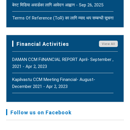
बेस्ट मिडिया अवार्डका लागि आवेदन आह्वान - Sep 26, 2025
Naridatta Badu, President Of The FNJ Baitadi
Branch, Following The Passing Of His Father. - Aug
Terms Of Reference (ToR) का लागि म्याद थप सम्बन्धी सूचना
2, 2026
New
- Jun 15, 2025
FNJ Urges To Maintain Religious Tolerance, Social
Terms Of Reference (ToR) - Jun 5, 2025
Harmony, And Peace - Jul 31, 2026
New
Financial Activities
View All
DAMAN CCM FiINANCIAL REPORT April- September ,
2021 - Apr 2, 2023
Kapilvastu CCM Meeting Financial- August-
December 2021 - Apr 2, 2023
FNJ, Financial Report Presented At Nagarkot
Meeting, Jan-July, 2022 - Mar 28, 2023
Follow us on Facebook
Audit Report FY-2076-077 - Nov 8, 2020