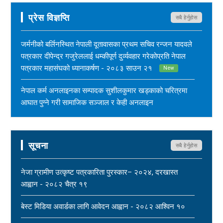
प्रेस विज्ञप्ति
सबै हेर्नुहोस
जर्मनीको बर्लिनस्थित नेपाली दूतावासका प्रथम सचिव रन्जन यादवले
पत्रकार दीपेन्द्र गजुरेललाई धम्कीपूर्ण दुर्व्यवहार गरेकोप्रति नेपाल
पत्रकार महासंघको ध्यानाकर्षण - २०८३ साउन २१
New
नेपाल कर्म अनलाइनका सम्पादक सुशीलकुमार खड्काको चरित्रमा
आघात पुग्ने गरी सामाजिक सञ्जाल र केही अनलाइन
सञ्चारमाध्यममार्फत अनर्गल सामग्री सम्प्रेषण गरिएकोप्रति नेपाल
पत्रकार महासंघको ध्यानाकर्षण - २०८३ साउन १७
New
सूचना
सबै हेर्नुहोस
महासंघ बैतडी शाखाका अध्यक्ष नरिदत्त बडुलाई पितृशोक परेको दुःखद्
खबरले नेपाल पत्रकार महासंघ स्तब्ध र दुःखी - २०८३ साउन १७
नेजा ग्रामीण उत्कृष्ट पत्रकारिता पुरस्कार– २०२४, दरखास्त
New
आह्वान - २०८२ चैत्र १९
धार्मिक सहिष्णुता, सामाजिक सद्भाव र शान्ति कायम राख्न नेपाल
बेस्ट मिडिया अवार्डका लागि आवेदन आह्वान - २०८२ आश्विन १०
पत्रकार महासंघको आग्रह - २०८३ साउन १५
New