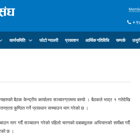
Membe
+९७
कार्यसमिति
फोटो ग्यालरी
प्रकाशन
आर्थिक गतिविधि
सम्पर्क
उजुर
यहरुको बैठक केन्द्रीय कार्यालय सञ्चारग्राममा बस्यो । बैठकले भाद्र १ गतेदेखि
तन्त्रता कुण्ठित गर्ने प्रावधान सच्चाउन माग गरेको छ ।
 सच्चाउन माग गर्दै सञ्चालन गरेको पहिलो चरणको दबाबमूलक अभियानको समीक्षा गर्दै
रेको छ ।