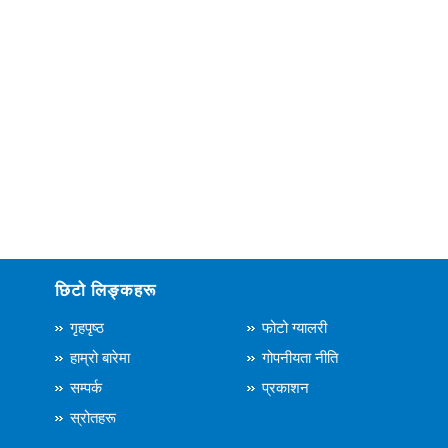
छिटो लिङ्कहरू
गृहपृष्ठ
फोटो ग्यालरी
हाम्रो बारेमा
गोपनीयता नीति
सम्पर्क
प्रकाशन
स्रोतहरू