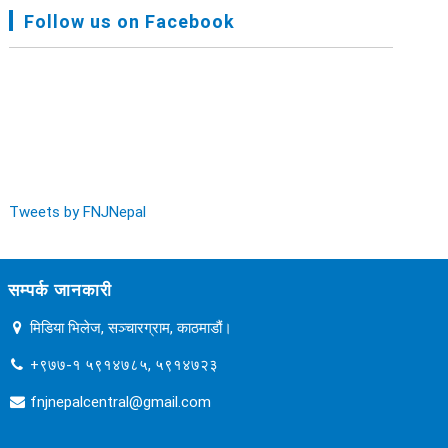
FNJ, Financial Report Presented At Nagarkot
Follow us on Facebook
Meeting, Jan-July, 2022 - २०७९ चैत्र १४
Audit Report FY-2076-077 - २०७७ कार्तिक २३
Tweets by FNJNepal
सम्पर्क जानकारी
मिडिया भिलेज, सञ्चारग्राम, काठमाडौं।
+९७७-१ ५९१४७८५, ५९१४७२३
fnjnepalcentral@gmail.com