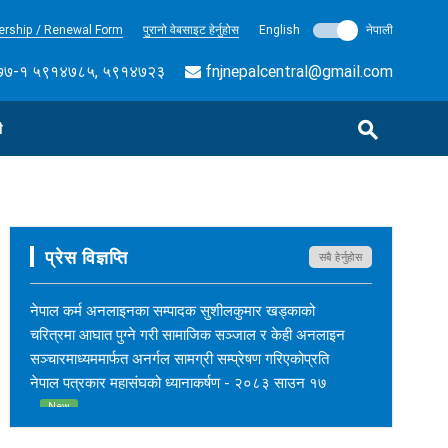
rship / Renewal Form
पुरानो वेबसाइट हेर्नुहोस
English
नेपाली
७-१ ५९१४७८५, ५९१४७२३
fnjnepalcentral@gmail.com
ी
प्रेस विज्ञप्ति
सबै हेर्नुहोस
नेपाल कर्म अनलाइनका सम्पादक सुशीलकुमार खड्काको
चरित्रमा आघात पुग्ने गरी सामाजिक सञ्जाल र केही अनलाइन
सञ्चारमाध्यममार्फत अनर्गल सामग्री सम्प्रेषण गरिएकोप्रति
नेपाल पत्रकार महासंघको ध्यानाकर्षण - २०८३ साउन १७
New