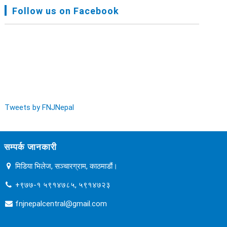
FNJ, Financial Report Presented At Nagarkot
Follow us on Facebook
Meeting, Jan-July, 2022 - २०७९ चैत्र १४
Audit Report FY-2076-077 - २०७७ कार्तिक २३
Tweets by FNJNepal
सम्पर्क जानकारी
मिडिया भिलेज, सञ्चारग्राम, काठमाडौं।
+९७७-१ ५९१४७८५, ५९१४७२३
fnjnepalcentral@gmail.com