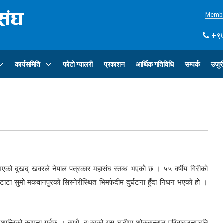
Membe
+९७
कार्यसमिति
फोटो ग्यालरी
प्रकाशन
आर्थिक गतिविधि
सम्पर्क
उजुर
धन भएको दुखद् खवरले नेपाल पत्रकार महासंघ स्तब्ध भएकोे छ । ५५ वर्षीय गिरीको
टा सुमो मकवानपुरको सिस्नेरीस्थित भिमफेदीम दुर्घटना हुँदा निधन भएको हो ।
ाको चिरशान्तिको कामना गर्दछ । साथै, दुःखको यस घडीमा शोकसन्तप्त परिवारजनप्रति