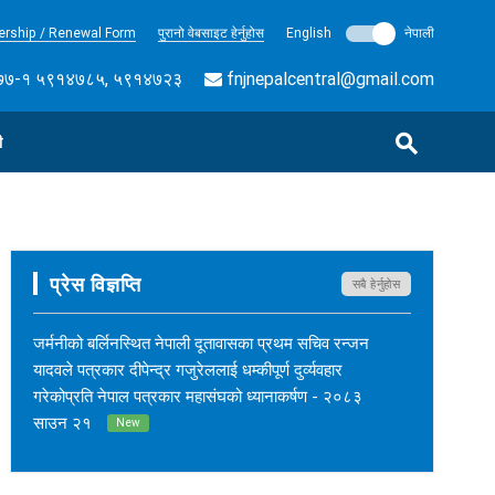
rship / Renewal Form
पुरानो वेबसाइट हेर्नुहोस
English
नेपाली
७-१ ५९१४७८५, ५९१४७२३
fnjnepalcentral@gmail.com
ी
प्रेस विज्ञप्ति
सबै हेर्नुहोस
जर्मनीको बर्लिनस्थित नेपाली दूतावासका प्रथम सचिव रन्जन
यादवले पत्रकार दीपेन्द्र गजुरेललाई धम्कीपूर्ण दुर्व्यवहार
गरेकोप्रति नेपाल पत्रकार महासंघको ध्यानाकर्षण - २०८३
साउन २१
New
नेपाल कर्म अनलाइनका सम्पादक सुशीलकुमार खड्काको