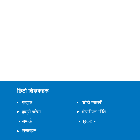
छिटो लिङ्कहरू
गृहपृष्ठ
फोटो ग्यालरी
हाम्रो बारेमा
गोपनीयता नीति
सम्पर्क
प्रकाशन
स्रोतहरू