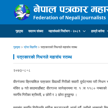
गृहपृष्ठ
सदस्य संख्या
महासंघकाे निर्वाचन - २०८१
हाम्रो बारेमा
गृहपृष्ठ
प्रेस विज्ञप्ति
पत्रकारकाे निधनले महासंघ स्तब्ध
पत्रकारकाे निधनले महासंघ स्तब्ध
२०७३÷८÷८
वीरगंजमा क्रियाशिल पत्रकार विद्यार्थी गिरीको सवारी दुर्घटनामा परी नि
मंसिर ७ गते काठमाडौंबाट वीरगञ्ज जानेक्रममा ना. १ .ज ११८० नम्बरको टा
स्वर्गीय गिरीका श्रीमती, ४ छोरी र २ छोरा हुनुहुन्छ ।
महासंघ स्वर्गीय गिरीप्रति हार्दिक श्रद्धाञ्जली अपर्ण गर्दै उहाँको आत्म