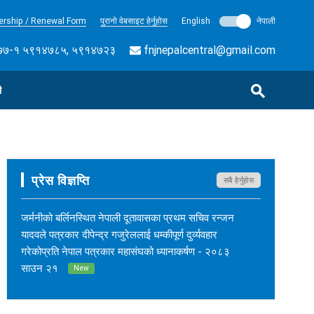
rship / Renewal Form
पुरानो वेबसाइट हेर्नुहोस
English
नेपाली
७-१ ५९१४७८५, ५९१४७२३
fnjnepalcentral@gmail.com
ी
प्रेस विज्ञप्ति
सबै हेर्नुहोस
जर्मनीको बर्लिनस्थित नेपाली दूतावासका प्रथम सचिव रन्जन
यादवले पत्रकार दीपेन्द्र गजुरेललाई धम्कीपूर्ण दुर्व्यवहार
गरेकोप्रति नेपाल पत्रकार महासंघको ध्यानाकर्षण - २०८३
साउन २१
New
नेपाल कर्म अनलाइनका सम्पादक सुशीलकुमार खड्काको