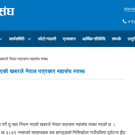
Membe
+९७
कार्यसमिति
फोटो ग्यालरी
प्रकाशन
आर्थिक गतिविधि
सम्पर्क
उजुर
बरले नेपाल पत्रकार महासंघ स्तब्ध
भएको खबरले नेपाल पत्रकार महासंघ स्तब्ध
नामा परी दुःखद निधन भएको खबरले नेपाल पत्रकार महासंघ स्तब्ध भएको छ ।
६ ख ३८७९ नम्बरको यात्रुवाहक बस बागलुङको निसिखोला गाउँपालिमा दुर्घटना हुँदा