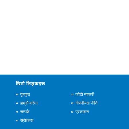
छिटो लिङ्कहरू
गृहपृष्ठ
फोटो ग्यालरी
हाम्रो बारेमा
गोपनीयता नीति
सम्पर्क
प्रकाशन
स्रोतहरू