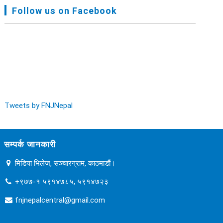
FNJ, Financial Report Presented At Nagarkot
Follow us on Facebook
Meeting, Jan-July, 2022 - २०७९ चैत्र १४
Audit Report FY-2076-077 - २०७७ कार्तिक २३
Tweets by FNJNepal
सम्पर्क जानकारी
मिडिया भिलेज, सञ्चारग्राम, काठमाडौं।
+९७७-१ ५९१४७८५, ५९१४७२३
fnjnepalcentral@gmail.com