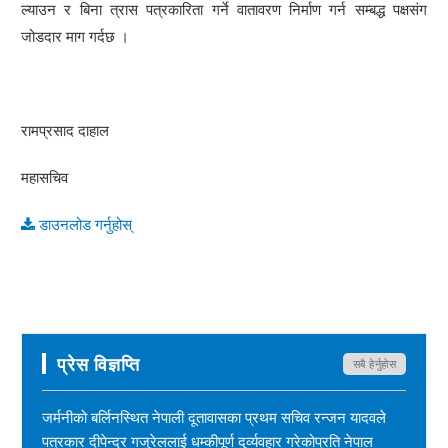
ल्याउन र बिना त्रास पत्रकारिता गर्ने वातावरण निर्माण गर्न सम्बद्ध पक्षसंग
जोडदार माग गर्दछ ।
रामप्रसाद दाहाल
महासचिव
डाउनलोड गर्नुहोस्
प्रेस विज्ञप्ति
सबै हेर्नुहोस
जर्मनीको बर्लिनस्थित नेपाली दूतावासका प्रथम सचिव रन्जन यादवले
पत्रकार दीपेन्द्र गजुरेललाई धम्कीपूर्ण दुर्व्यवहार गरेकोप्रति नेपाल