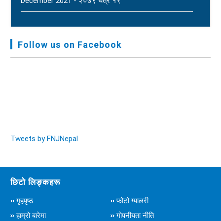
December 2021 - २०७९ चैत्र १९
FNJ, Financial Report Presented At Nagarkot
Meeting, Jan-July, 2022 - २०७९ चैत्र १४
Follow us on Facebook
Audit Report FY-2076-077 - २०७७ कार्तिक २३
Tweets by FNJNepal
छिटो लिङ्कहरू
गृहपृष्ठ
फोटो ग्यालरी
हाम्रो बारेमा
गोपनीयता नीति