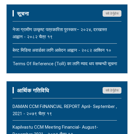
पत्रकार महासंघको ध्यानाकर्षण - २०८३ साउन १७
New
सूचना
सबै हेर्नुहोस
महासंघ बैतडी शाखाका अध्यक्ष नरिदत्त बडुलाई पितृशोक परेको दुःखद्
खबरले नेपाल पत्रकार महासंघ स्तब्ध र दुःखी - २०८३ साउन १७
नेजा ग्रामीण उत्कृष्ट पत्रकारिता पुरस्कार– २०२४, दरखास्त
New
आह्वान - २०८२ चैत्र १९
धार्मिक सहिष्णुता, सामाजिक सद्भाव र शान्ति कायम राख्न नेपाल
बेस्ट मिडिया अवार्डका लागि आवेदन आह्वान - २०८२ आश्विन १०
पत्रकार महासंघको आग्रह - २०८३ साउन १५
New
Terms Of Reference (ToR) का लागि म्याद थप सम्बन्धी सूचना
- २०८२ आषाढ ०१
Terms Of Reference (ToR) - २०८२ जेठ २३
आर्थिक गतिविधि
सबै हेर्नुहोस
DAMAN CCM FiINANCIAL REPORT April- September ,
2021 - २०७९ चैत्र १९
Kapilvastu CCM Meeting Financial- August-