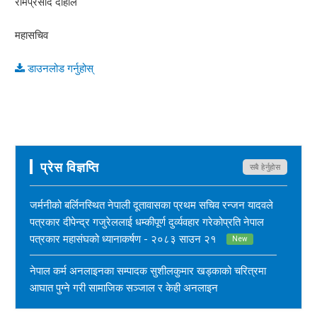
रामप्रसाद दाहाल
महासचिव
डाउनलोड गर्नुहोस्
प्रेस विज्ञप्ति
सबै हेर्नुहोस
जर्मनीको बर्लिनस्थित नेपाली दूतावासका प्रथम सचिव रन्जन यादवले
पत्रकार दीपेन्द्र गजुरेललाई धम्कीपूर्ण दुर्व्यवहार गरेकोप्रति नेपाल
पत्रकार महासंघको ध्यानाकर्षण - २०८३ साउन २१
New
नेपाल कर्म अनलाइनका सम्पादक सुशीलकुमार खड्काको चरित्रमा
आघात पुग्ने गरी सामाजिक सञ्जाल र केही अनलाइन
सञ्चारमाध्यममार्फत अनर्गल सामग्री सम्प्रेषण गरिएकोप्रति नेपाल