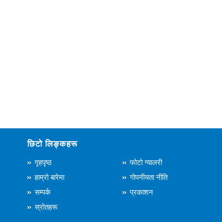
छिटो लिङ्कहरू
गृहपृष्ठ
फोटो ग्यालरी
हाम्रो बारेमा
गोपनीयता नीति
सम्पर्क
प्रकाशन
स्रोतहरू