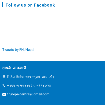
FNJ, Financial Report Presented At Nagarkot
Follow us on Facebook
Meeting, Jan-July, 2022 - २०७९ चैत्र १४
Audit Report FY-2076-077 - २०७७ कार्तिक २३
Tweets by FNJNepal
सम्पर्क जानकारी
मिडिया भिलेज, सञ्चारग्राम, काठमाडौं।
+९७७-१ ५९१४७८५, ५९१४७२३
fnjnepalcentral@gmail.com