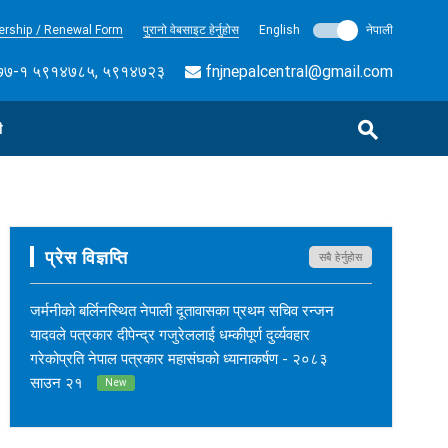
rship / Renewal Form
पुरानो वेबसाइट हेर्नुहोस
English
नेपाली
७-१ ५९१४७८५, ५९१४७२३
fnjnepalcentral@gmail.com
ी
प्रेस विज्ञप्ति
सबै हेर्नुहोस
जर्मनीको बर्लिनस्थित नेपाली दूतावासका प्रथम सचिव रन्जन
यादवले पत्रकार दीपेन्द्र गजुरेललाई धम्कीपूर्ण दुर्व्यवहार
गरेकोप्रति नेपाल पत्रकार महासंघको ध्यानाकर्षण - २०८३
साउन २१
New
नेपाल कर्म अनलाइनका सम्पादक सुशीलकुमार खड्काको