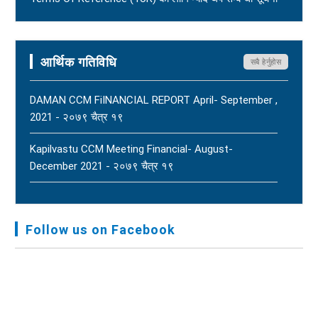
- २०८२ आषाढ ०१
Terms Of Reference (ToR) - २०८२ जेठ २३
आर्थिक गतिविधि
सबै हेर्नुहोस
DAMAN CCM FiINANCIAL REPORT April- September ,
2021 - २०७९ चैत्र १९
Kapilvastu CCM Meeting Financial- August-
December 2021 - २०७९ चैत्र १९
FNJ, Financial Report Presented At Nagarkot
Meeting, Jan-July, 2022 - २०७९ चैत्र १४
Follow us on Facebook
Audit Report FY-2076-077 - २०७७ कार्तिक २३