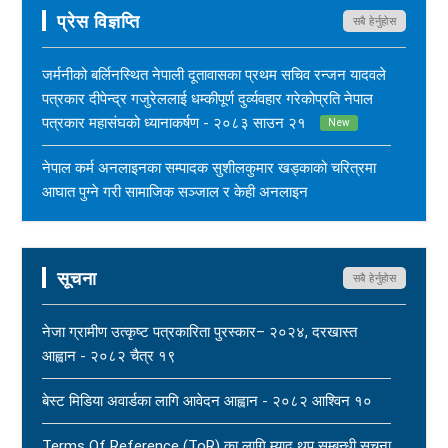
प्रेस विज्ञप्ति
सबै हेर्नुहोस
जर्मनीको बर्लिनस्थित नेपाली दूतावासका प्रथम सचिव रन्जन यादवले
पत्रकार दीपेन्द्र गजुरेललाई धम्कीपूर्ण दुर्व्यवहार गरेकोप्रति नेपाल
पत्रकार महासंघको ध्यानाकर्षण - २०८३ साउन २१
New
नेपाल कर्म अनलाइनका सम्पादक सुशीलकुमार खड्काको चरित्रमा
आघात पुग्ने गरी सामाजिक सञ्जाल र केही अनलाइन
सञ्चारमाध्यममार्फत अनर्गल सामग्री सम्प्रेषण गरिएकोप्रति नेपाल
पत्रकार महासंघको ध्यानाकर्षण - २०८३ साउन १७
New
सूचना
सबै हेर्नुहोस
महासंघ बैतडी शाखाका अध्यक्ष नरिदत्त बडुलाई पितृशोक परेको दुःखद्
खबरले नेपाल पत्रकार महासंघ स्तब्ध र दुःखी - २०८३ साउन १७
नेजा ग्रामीण उत्कृष्ट पत्रकारिता पुरस्कार– २०२४, दरखास्त
New
आह्वान - २०८२ चैत्र १९
धार्मिक सहिष्णुता, सामाजिक सद्भाव र शान्ति कायम राख्न नेपाल
बेस्ट मिडिया अवार्डका लागि आवेदन आह्वान - २०८२ आश्विन १०
पत्रकार महासंघको आग्रह - २०८३ साउन १५
New
Terms Of Reference (ToR) का लागि म्याद थप सम्बन्धी सूचना