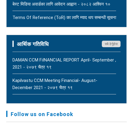
बेस्ट मिडिया अवार्डका लागि आवेदन आह्वान - २०८२ आश्विन १०
पत्रकार महासंघको आग्रह - २०८३ साउन १५
New
Terms Of Reference (ToR) का लागि म्याद थप सम्बन्धी सूचना
- २०८२ आषाढ ०१
Terms Of Reference (ToR) - २०८२ जेठ २३
आर्थिक गतिविधि
सबै हेर्नुहोस
DAMAN CCM FiINANCIAL REPORT April- September ,
2021 - २०७९ चैत्र १९
Kapilvastu CCM Meeting Financial- August-
December 2021 - २०७९ चैत्र १९
FNJ, Financial Report Presented At Nagarkot
Meeting, Jan-July, 2022 - २०७९ चैत्र १४
Follow us on Facebook
Audit Report FY-2076-077 - २०७७ कार्तिक २३