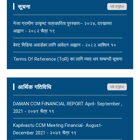
सूचना
सबै हेर्नुहोस
महासंघ बैतडी शाखाका अध्यक्ष नरिदत्त बडुलाई पितृशोक परेको दुःखद्
खबरले नेपाल पत्रकार महासंघ स्तब्ध र दुःखी - २०८३ साउन १७
नेजा ग्रामीण उत्कृष्ट पत्रकारिता पुरस्कार– २०२४, दरखास्त
New
आह्वान - २०८२ चैत्र १९
धार्मिक सहिष्णुता, सामाजिक सद्भाव र शान्ति कायम राख्न नेपाल
बेस्ट मिडिया अवार्डका लागि आवेदन आह्वान - २०८२ आश्विन १०
पत्रकार महासंघको आग्रह - २०८३ साउन १५
New
Terms Of Reference (ToR) का लागि म्याद थप सम्बन्धी सूचना
- २०८२ आषाढ ०१
Terms Of Reference (ToR) - २०८२ जेठ २३
आर्थिक गतिविधि
सबै हेर्नुहोस
DAMAN CCM FiINANCIAL REPORT April- September ,
2021 - २०७९ चैत्र १९
Kapilvastu CCM Meeting Financial- August-
December 2021 - २०७९ चैत्र १९