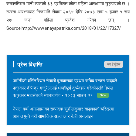
सतप्रतिशत मानी त्यसको ३३ प्रतिशत कोटा महिला आरक्षणमा छुट्याएको छ ।
त्यस्ता आरक्षणबाट निजामति सेवामा २०६४ देखि २०७३ सम्म ५ हजार १ सय
२७ जना महिला प्रवेश गरेका छन् ।
Source:http://www.enayapatrika.com/2018/01/22/17327/
प्रेस विज्ञप्ति
सबै हेर्नुहोस
जर्मनीको बर्लिनस्थित नेपाली दूतावासका प्रथम सचिव रन्जन यादवले
पत्रकार दीपेन्द्र गजुरेललाई धम्कीपूर्ण दुर्व्यवहार गरेकोप्रति नेपाल
पत्रकार महासंघको ध्यानाकर्षण - २०८३ साउन २१
New
नेपाल कर्म अनलाइनका सम्पादक सुशीलकुमार खड्काको चरित्रमा
आघात पुग्ने गरी सामाजिक सञ्जाल र केही अनलाइन
सञ्चारमाध्यममार्फत अनर्गल सामग्री सम्प्रेषण गरिएकोप्रति नेपाल
पत्रकार महासंघको ध्यानाकर्षण - २०८३ साउन १७
New