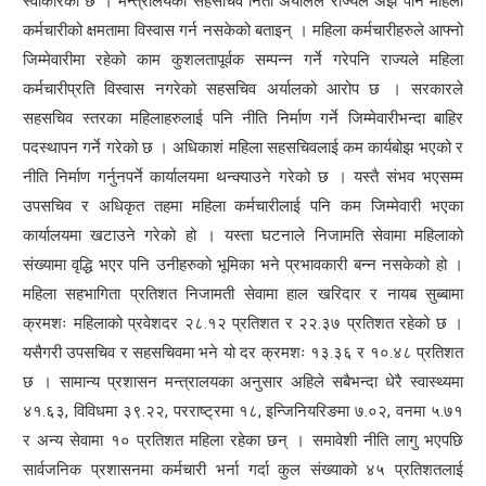
स्वीकारेको छ । मन्त्रालयका सहसचिव निता अर्यालले राज्यले अझै पनि महिला
कर्मचारीको क्षमतामा विस्वास गर्न नसकेको बताइन् । महिला कर्मचारीहरुले आफ्नो
जिम्मेवारीमा रहेको काम कुशलतापूर्वक सम्पन्न गर्ने गरेपनि राज्यले महिला
कर्मचारीप्रति विस्वास नगरेको सहसचिव अर्यालको आरोप छ । सरकारले
सहसचिव स्तरका महिलाहरुलाई पनि नीति निर्माण गर्ने जिम्मेवारीभन्दा बाहिर
पदस्थापन गर्ने गरेको छ । अधिकाशं महिला सहसचिवलाई कम कार्यबोझ भएको र
नीति निर्माण गर्नुनपर्ने कार्यालयमा थन्क्याउने गरेको छ । यस्तै संभव भएसम्म
उपसचिव र अधिकृत तहमा महिला कर्मचारीलाई पनि कम जिम्मेवारी भएका
कार्यालयमा खटाउने गरेको हो । यस्ता घटनाले निजामति सेवामा महिलाको
संख्यामा वृद्धि भएर पनि उनीहरुको भूमिका भने प्रभावकारी बन्न नसकेको हो ।
महिला सहभागिता प्रतिशत निजामती सेवामा हाल खरिदार र नायब सुब्बामा
क्रमशः महिलाको प्रवेशदर २८.१२ प्रतिशत र २२.३७ प्रतिशत रहेको छ ।
यसैगरी उपसचिव र सहसचिवमा भने यो दर क्रमशः १३.३६ र १०.४८ प्रतिशत
छ । सामान्य प्रशासन मन्त्रालयका अनुसार अहिले सबैभन्दा धेरै स्वास्थ्यमा
४१.६३, विविधमा ३९.२२, परराष्ट्रमा १८, इन्जिनियरिङमा ७.०२, वनमा ५.७१
र अन्य सेवामा १० प्रतिशत महिला रहेका छन् । समावेशी नीति लागु भएपछि
सार्वजनिक प्रशासनमा कर्मचारी भर्ना गर्दा कुल संख्याको ४५ प्रतिशतलाई