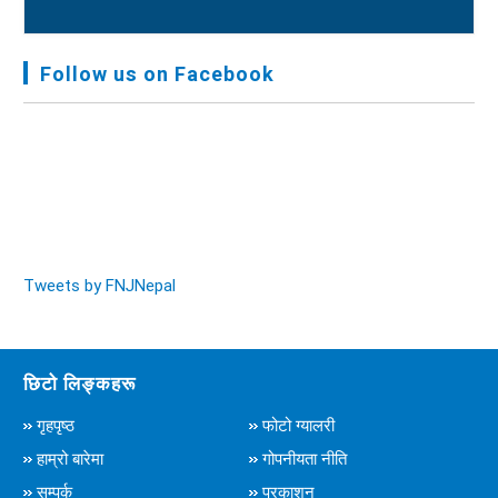
FNJ, Financial Report Presented At Nagarkot
Meeting, Jan-July, 2022 - २०७९ चैत्र १४
Follow us on Facebook
Audit Report FY-2076-077 - २०७७ कार्तिक २३
Tweets by FNJNepal
छिटो लिङ्कहरू
गृहपृष्ठ
फोटो ग्यालरी
हाम्रो बारेमा
गोपनीयता नीति
सम्पर्क
प्रकाशन