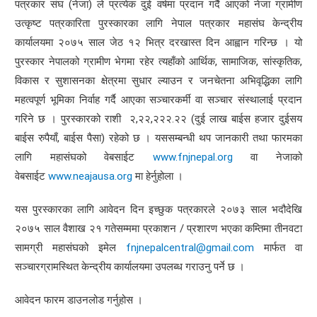
पत्रकार संघ (नेजा) ले प्रत्येक दुई वर्षमा प्रदान गर्दै आएको नेजा ग्रामीण
उत्कृष्ट पत्रकारिता पुरस्कारका लागि नेपाल पत्रकार महासंघ केन्द्रीय
कार्यालयमा २०७५ साल जेठ १२ भित्र दरखास्त दिन आह्वान गरिन्छ । यो
पुरस्कार नेपालको ग्रामीण भेगमा रहेर त्यहाँको आर्थिक, सामाजिक, सांस्कृतिक,
विकास र सुशासनका क्षेत्रमा सुधार ल्याउन र जनचेतना अभिवृद्धिका लागि
महत्वपूर्ण भूमिका निर्वाह गर्दै आएका सञ्चारकर्मी वा सञ्चार संस्थालाई प्रदान
गरिने छ । पुरस्कारको राशी २,२२,२२२.२२ (दुई लाख बाईस हजार दुईसय
बाईस रुपैयाँ, बाईस पैसा) रहेको छ । यससम्बन्धी थप जानकारी तथा फारमका
लागि महासंघको वेबसाईट
www.fnjnepal.org
वा नेजाको
वेबसाईट
www.neajausa.org
मा हेर्नुहोला ।
यस पुरस्कारका लागि आवेदन दिन इच्छुक पत्रकारले २०७३ साल भदौदेखि
२०७५ साल वैशाख २१ गतेसम्ममा प्रकाशन / प्रशारण भएका कम्तिमा तीनवटा
सामग्री महासंघको इमेल
fnjnepalcentral@gmail.com
मार्फत वा
सञ्चारग्रामस्थित केन्द्रीय कार्यालयमा उपलब्ध गराउनु पर्ने छ ।
आवेदन फारम डाउनलोड गर्नुहोस ।