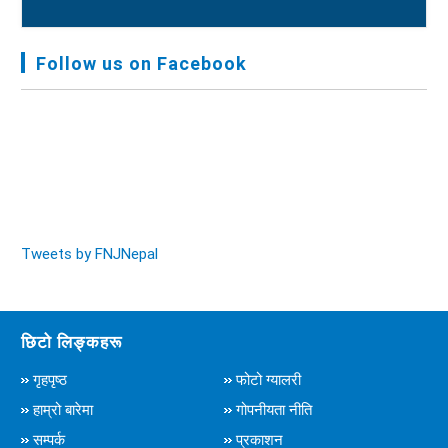
FNJ, Financial Report Presented At Nagarkot
Meeting, Jan-July, 2022 - २०७९ चैत्र १४
Follow us on Facebook
Audit Report FY-2076-077 - २०७७ कार्तिक २३
Tweets by FNJNepal
छिटो लिङ्कहरू
गृहपृष्ठ
फोटो ग्यालरी
हाम्रो बारेमा
गोपनीयता नीति
सम्पर्क
प्रकाशन