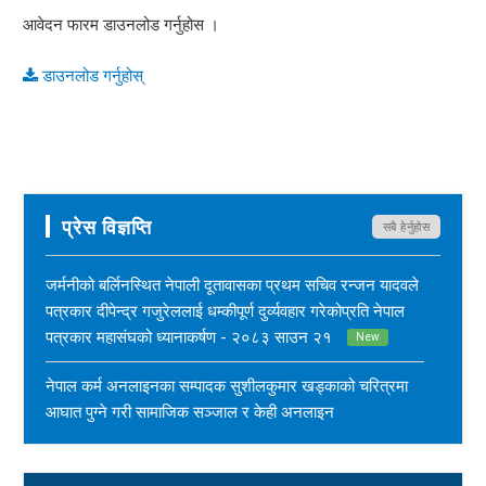
आवेदन फारम डाउनलोड गर्नुहोस ।
डाउनलोड गर्नुहोस्
प्रेस विज्ञप्ति
सबै हेर्नुहोस
जर्मनीको बर्लिनस्थित नेपाली दूतावासका प्रथम सचिव रन्जन यादवले
पत्रकार दीपेन्द्र गजुरेललाई धम्कीपूर्ण दुर्व्यवहार गरेकोप्रति नेपाल
पत्रकार महासंघको ध्यानाकर्षण - २०८३ साउन २१
New
नेपाल कर्म अनलाइनका सम्पादक सुशीलकुमार खड्काको चरित्रमा
आघात पुग्ने गरी सामाजिक सञ्जाल र केही अनलाइन
सञ्चारमाध्यममार्फत अनर्गल सामग्री सम्प्रेषण गरिएकोप्रति नेपाल
पत्रकार महासंघको ध्यानाकर्षण - २०८३ साउन १७
New