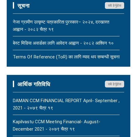
सूचना
सबै हेर्नुहोस
महासंघ बैतडी शाखाका अध्यक्ष नरिदत्त बडुलाई पितृशोक परेको दुःखद्
खबरले नेपाल पत्रकार महासंघ स्तब्ध र दुःखी - २०८३ साउन १७
नेजा ग्रामीण उत्कृष्ट पत्रकारिता पुरस्कार– २०२४, दरखास्त
New
आह्वान - २०८२ चैत्र १९
धार्मिक सहिष्णुता, सामाजिक सद्भाव र शान्ति कायम राख्न नेपाल
बेस्ट मिडिया अवार्डका लागि आवेदन आह्वान - २०८२ आश्विन १०
पत्रकार महासंघको आग्रह - २०८३ साउन १५
New
Terms Of Reference (ToR) का लागि म्याद थप सम्बन्धी सूचना
- २०८२ आषाढ ०१
Terms Of Reference (ToR) - २०८२ जेठ २३
आर्थिक गतिविधि
सबै हेर्नुहोस
DAMAN CCM FiINANCIAL REPORT April- September ,
2021 - २०७९ चैत्र १९
Kapilvastu CCM Meeting Financial- August-
December 2021 - २०७९ चैत्र १९