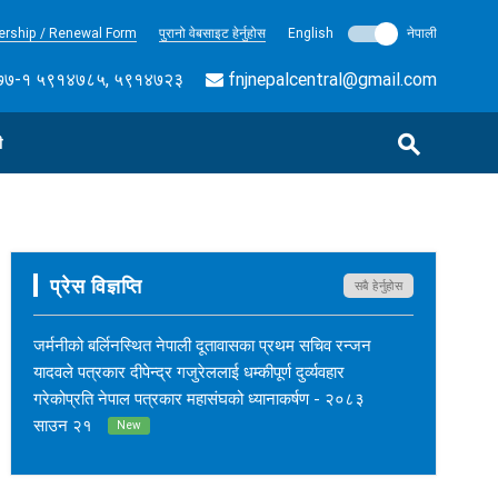
rship / Renewal Form
पुरानो वेबसाइट हेर्नुहोस
English
नेपाली
७-१ ५९१४७८५, ५९१४७२३
fnjnepalcentral@gmail.com
ी
प्रेस विज्ञप्ति
सबै हेर्नुहोस
जर्मनीको बर्लिनस्थित नेपाली दूतावासका प्रथम सचिव रन्जन
यादवले पत्रकार दीपेन्द्र गजुरेललाई धम्कीपूर्ण दुर्व्यवहार
गरेकोप्रति नेपाल पत्रकार महासंघको ध्यानाकर्षण - २०८३
साउन २१
New
नेपाल कर्म अनलाइनका सम्पादक सुशीलकुमार खड्काको