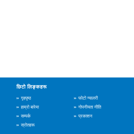
छिटो लिङ्कहरू
गृहपृष्ठ
फोटो ग्यालरी
हाम्रो बारेमा
गोपनीयता नीति
सम्पर्क
प्रकाशन
स्रोतहरू