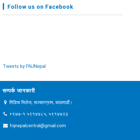
FNJ, Financial Report Presented At Nagarkot
Follow us on Facebook
Meeting, Jan-July, 2022 - २०७९ चैत्र १४
Audit Report FY-2076-077 - २०७७ कार्तिक २३
Tweets by FNJNepal
सम्पर्क जानकारी
मिडिया भिलेज, सञ्चारग्राम, काठमाडौं।
+९७७-१ ५९१४७८५, ५९१४७२३
fnjnepalcentral@gmail.com