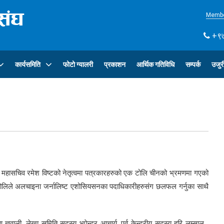
Membe
+९७
कार्यसमिति
फोटो ग्यालरी
प्रकाशन
आर्थिक गतिविधि
सम्पर्क
उजुर
 महासचिव रमेश विष्टको नेतृत्वमा पत्रकारहरुको एक टोलि चीनको भ्रमणमा गएको
ोलिले अलचाइना जर्नालिष्ट एशोसियसनका पदाधिकारीहरुसंग छलफल गर्नुका साथै
ञवाली, लेखा समिति सदस्य भुपेन्द्र आचार्य, पूर्व केन्द्रीय सदस्य हरि लम्साल ,