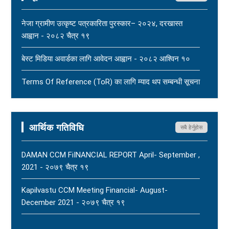
पत्रकार महासंघको आग्रह - २०८३ साउन १५
New
नेजा ग्रामीण उत्कृष्ट पत्रकारिता पुरस्कार– २०२४, दरखास्त
नेपाल पत्रकार महासंघका केन्द्रीय सचिव बैकुण्ठराज पराजुलीलाई
आह्वान - २०८२ चैत्र १९
पितृशोक परेको दुःखद् खबरले नेपाल पत्रकार महासंघ स्तब्ध र दुःखी
बेस्ट मिडिया अवार्डका लागि आवेदन आह्वान - २०८२ आश्विन १०
- २०८३ साउन १५
New
Terms Of Reference (ToR) का लागि म्याद थप सम्बन्धी सूचना
- २०८२ आषाढ ०१
Terms Of Reference (ToR) - २०८२ जेठ २३
आर्थिक गतिविधि
सबै हेर्नुहोस
DAMAN CCM FiINANCIAL REPORT April- September ,
2021 - २०७९ चैत्र १९
Kapilvastu CCM Meeting Financial- August-
December 2021 - २०७९ चैत्र १९
FNJ, Financial Report Presented At Nagarkot