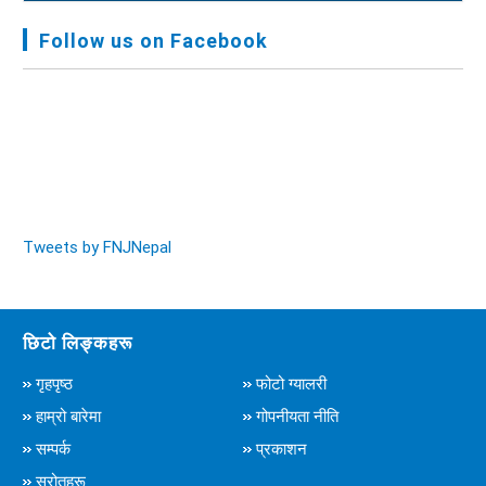
Meeting, Jan-July, 2022 - २०७९ चैत्र १४
Follow us on Facebook
Audit Report FY-2076-077 - २०७७ कार्तिक २३
Tweets by FNJNepal
छिटो लिङ्कहरू
गृहपृष्ठ
फोटो ग्यालरी
हाम्रो बारेमा
गोपनीयता नीति
सम्पर्क
प्रकाशन
स्रोतहरू