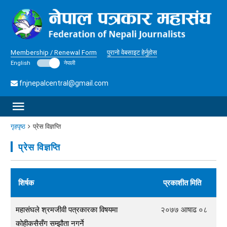
Membership / Renewal Form
पुरानो वेबसाइट हेर्नुहोस
English
नेपाली
fnjnepalcentral@gmail.com
गृहपृष्ठ
प्रेस विज्ञप्ति
प्रेस विज्ञप्ति
शिर्षक
प्रकाशीत मिति
महासंघले श्रमजीवी पत्रकारका विषयमा
२०७७ आषाढ ०८
कोहीकसैसँग सम्झौता नगर्ने