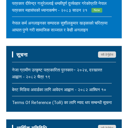
पत्रकार दीपेन्द्र गजुरेललाई धम्कीपूर्ण दुर्व्यवहार गरेकोप्रति नेपाल
पत्रकार महासंघको ध्यानाकर्षण - २०८३ साउन २१
New
नेपाल कर्म अनलाइनका सम्पादक सुशीलकुमार खड्काको चरित्रमा
आघात पुग्ने गरी सामाजिक सञ्जाल र केही अनलाइन
सञ्चारमाध्यममार्फत अनर्गल सामग्री सम्प्रेषण गरिएकोप्रति नेपाल
पत्रकार महासंघको ध्यानाकर्षण - २०८३ साउन १७
New
सूचना
सबै हेर्नुहोस
महासंघ बैतडी शाखाका अध्यक्ष नरिदत्त बडुलाई पितृशोक परेको दुःखद्
खबरले नेपाल पत्रकार महासंघ स्तब्ध र दुःखी - २०८३ साउन १७
नेजा ग्रामीण उत्कृष्ट पत्रकारिता पुरस्कार– २०२४, दरखास्त
New
आह्वान - २०८२ चैत्र १९
धार्मिक सहिष्णुता, सामाजिक सद्भाव र शान्ति कायम राख्न नेपाल
बेस्ट मिडिया अवार्डका लागि आवेदन आह्वान - २०८२ आश्विन १०
पत्रकार महासंघको आग्रह - २०८३ साउन १५
New
Terms Of Reference (ToR) का लागि म्याद थप सम्बन्धी सूचना
- २०८२ आषाढ ०१
Terms Of Reference (ToR) - २०८२ जेठ २३
सबै हेर्नुहोस