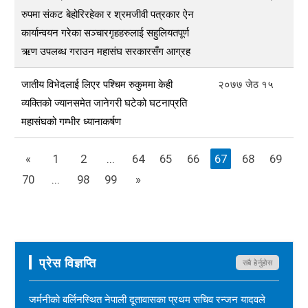
रुपमा संकट बेहोरिरहेका र श्रमजीवी पत्रकार ऐन
कार्यान्वयन गरेका सञ्चारगृहहरुलाई सहुलियतपूर्ण
ऋण उपलब्ध गराउन महासंघ सरकारसँग आग्रह
जातीय विभेदलाई लिएर पश्चिम रुकुममा केही
२०७७ जेठ १५
व्यक्तिको ज्यानसमेत जानेगरी घटेको घटनाप्रति
महासंघको गम्भीर ध्यानाकर्षण
«
1
2
...
64
65
66
67
68
69
70
...
98
99
»
प्रेस विज्ञप्ति
सबै हेर्नुहोस
जर्मनीको बर्लिनस्थित नेपाली दूतावासका प्रथम सचिव रन्जन यादवले