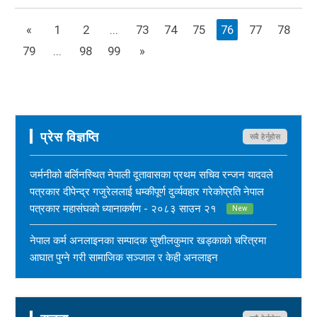
«
1
2
...
73
74
75
76
77
78
79
...
98
99
»
प्रेस विज्ञप्ति
सबै हेर्नुहोस
जर्मनीको बर्लिनस्थित नेपाली दूतावासका प्रथम सचिव रन्जन यादवले
पत्रकार दीपेन्द्र गजुरेललाई धम्कीपूर्ण दुर्व्यवहार गरेकोप्रति नेपाल
पत्रकार महासंघको ध्यानाकर्षण - २०८३ साउन २१
New
नेपाल कर्म अनलाइनका सम्पादक सुशीलकुमार खड्काको चरित्रमा
आघात पुग्ने गरी सामाजिक सञ्जाल र केही अनलाइन
सञ्चारमाध्यममार्फत अनर्गल सामग्री सम्प्रेषण गरिएकोप्रति नेपाल
पत्रकार महासंघको ध्यानाकर्षण - २०८३ साउन १७
New