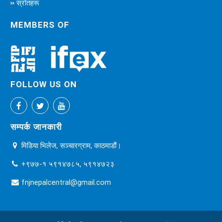
स्रोतहरू
MEMBERS OF
FOLLOW US ON
सम्पर्क जानकारी
मिडिया भिलेज, सञ्चारग्राम, काठमाडौं।
+९७७-१ ५९१४७८५, ५९१४७२३
fnjnepalcentral@gmail.com