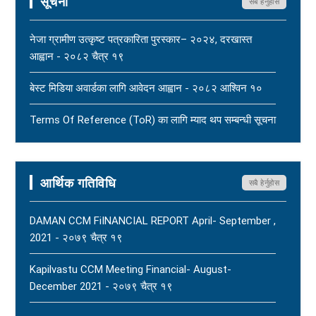
सूचना
सबै हेर्नुहोस
महासंघ बैतडी शाखाका अध्यक्ष नरिदत्त बडुलाई पितृशोक परेको दुःखद्
खबरले नेपाल पत्रकार महासंघ स्तब्ध र दुःखी - २०८३ साउन १७
नेजा ग्रामीण उत्कृष्ट पत्रकारिता पुरस्कार– २०२४, दरखास्त
New
आह्वान - २०८२ चैत्र १९
धार्मिक सहिष्णुता, सामाजिक सद्भाव र शान्ति कायम राख्न नेपाल
बेस्ट मिडिया अवार्डका लागि आवेदन आह्वान - २०८२ आश्विन १०
पत्रकार महासंघको आग्रह - २०८३ साउन १५
New
Terms Of Reference (ToR) का लागि म्याद थप सम्बन्धी सूचना
- २०८२ आषाढ ०१
Terms Of Reference (ToR) - २०८२ जेठ २३
आर्थिक गतिविधि
सबै हेर्नुहोस
DAMAN CCM FiINANCIAL REPORT April- September ,
2021 - २०७९ चैत्र १९
Kapilvastu CCM Meeting Financial- August-
December 2021 - २०७९ चैत्र १९