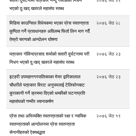
सवारी दुर्घटनामा पत्रकार नन्दु गेलाङकाे निधन
२०७६ जेठ २९
भएको दुःखद् खवरले महासंघ स्तब्ध
मिडिया काउन्सिल विधेयकमा भएका प्रेस स्वतन्त्रता
२०७६ जेठ २८
कुण्ठित गर्ने प्रावधानहरु अविलम्ब फिर्ता लिन माग गर्दै
तेस्राे चरणकाे आन्दोलन घाेषणा
पत्रकार गोविन्दप्रसाद शर्माको सवारी दुर्घटनामा परी
२०७६ जेठ २३
निधन भएको दुःखद् खवरले महासंघ स्तब्ध
इटहरी उपमहानगरपालिकाका मेयर द्वारिकालाल
२०७६ जेठ २३
चौधरीले पत्रकार विराट अनुपमलाई टेलिफोनबाट
कुराकानी गर्ने क्रममा दिएको धम्कीको घटनाप्रति
महासंघको गम्भीर ध्यानाकर्षण
प्रेस तथा अभिव्यक्ति स्वतन्त्रताको रक्षा र न्यायिक
२०७६ जेठ १९
स्वतन्त्रताको आन्दोलनमा प्रेस स्वतन्त्रता
सेनानीहरुको ऐक्यबद्धता