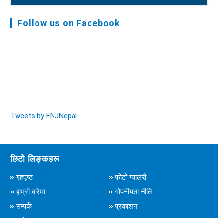
FNJ, Financial Report Presented At Nagarkot
Meeting, Jan-July, 2022 - २०७९ चैत्र १४
Follow us on Facebook
Audit Report FY-2076-077 - २०७७ कार्तिक २३
Tweets by FNJNepal
छिटो लिङ्कहरू
गृहपृष्ठ
फोटो ग्यालरी
हाम्रो बारेमा
गोपनीयता नीति
सम्पर्क
प्रकाशन