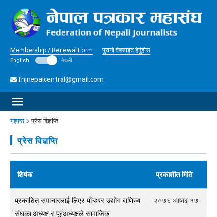
Membership / Renewal Form
पुरानो वेबसाइट हेर्नुहोस
English
नेपाली
fnjnepalcentral@gmail.com
गृहपृष्ठ
प्रेस विज्ञप्ति
प्रेस विज्ञप्ति
शिर्षक
प्रकाशीत मिति
प्रकाशित समाचारलाई लिएर पाँचथर उद्योग वाणिज्य
२०७६ आषाढ १७
संघका अध्यक्ष र पूर्वअध्यक्षले सामाजिक