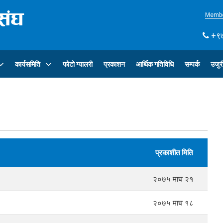
Membe
+९७
कार्यसमिति
फोटो ग्यालरी
प्रकाशन
आर्थिक गतिविधि
सम्पर्क
उजुर
प्रकाशीत मिति
२०७५ माघ २१
२०७५ माघ १८