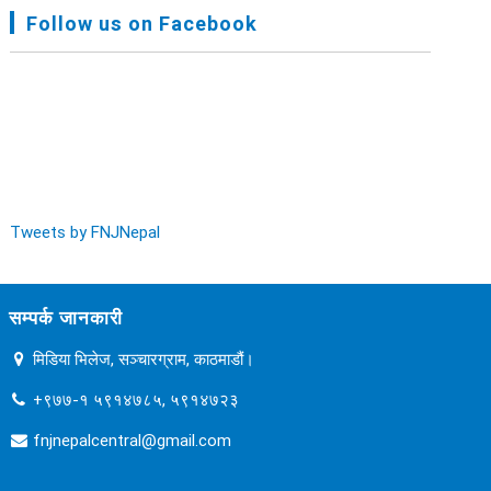
FNJ, Financial Report Presented At Nagarkot
Follow us on Facebook
Meeting, Jan-July, 2022 - २०७९ चैत्र १४
Audit Report FY-2076-077 - २०७७ कार्तिक २३
Tweets by FNJNepal
सम्पर्क जानकारी
मिडिया भिलेज, सञ्चारग्राम, काठमाडौं।
+९७७-१ ५९१४७८५, ५९१४७२३
fnjnepalcentral@gmail.com