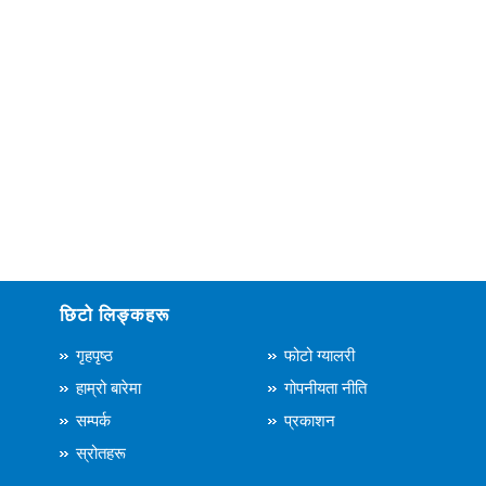
छिटो लिङ्कहरू
गृहपृष्ठ
फोटो ग्यालरी
हाम्रो बारेमा
गोपनीयता नीति
सम्पर्क
प्रकाशन
स्रोतहरू