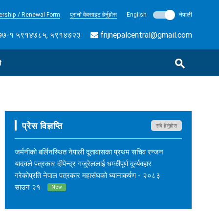
rship / Renewal Form
पुरानो वेबसाइट हेर्नुहोस
English
नेपाली
७-१ ५९१४७८५, ५९१४७२३
fnjnepalcentral@gmail.com
ी
प्रेस विज्ञप्ति
सबै हेर्नुहोस
जर्मनीको बर्लिनस्थित नेपाली दूतावासका प्रथम सचिव रन्जन
यादवले पत्रकार दीपेन्द्र गजुरेललाई धम्कीपूर्ण दुर्व्यवहार
गरेकोप्रति नेपाल पत्रकार महासंघको ध्यानाकर्षण - २०८३
साउन २१
New
नेपाल कर्म अनलाइनका सम्पादक सुशीलकुमार खड्काको