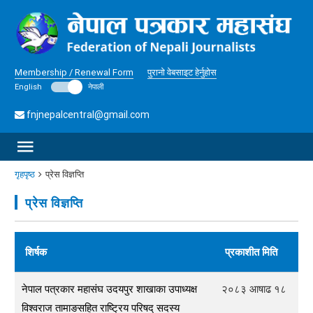
Membership / Renewal Form
पुरानो वेबसाइट हेर्नुहोस
English
नेपाली
fnjnepalcentral@gmail.com
गृहपृष्ठ
प्रेस विज्ञप्ति
प्रेस विज्ञप्ति
शिर्षक
प्रकाशीत मिति
नेपाल पत्रकार महासंघ उदयपुर शाखाका उपाध्यक्ष
२०८३ आषाढ १८
विश्वराज तामाङसहित राष्ट्रिय परिषद् सदस्य