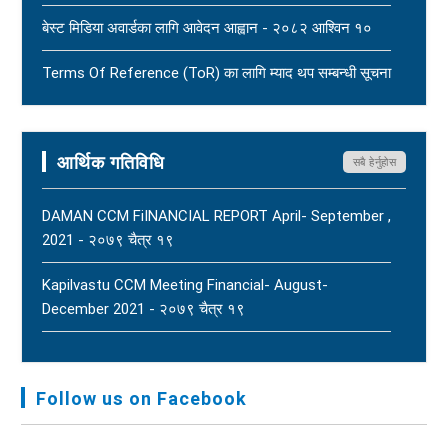
धार्मिक सहिष्णुता, सामाजिक सद्भाव र शान्ति कायम राख्न नेपाल
बेस्ट मिडिया अवार्डका लागि आवेदन आह्वान - २०८२ आश्विन १०
पत्रकार महासंघको आग्रह - २०८३ साउन १५
New
Terms Of Reference (ToR) का लागि म्याद थप सम्बन्धी सूचना
- २०८२ आषाढ ०१
Terms Of Reference (ToR) - २०८२ जेठ २३
आर्थिक गतिविधि
सबै हेर्नुहोस
DAMAN CCM FiINANCIAL REPORT April- September ,
2021 - २०७९ चैत्र १९
Kapilvastu CCM Meeting Financial- August-
December 2021 - २०७९ चैत्र १९
FNJ, Financial Report Presented At Nagarkot
Meeting, Jan-July, 2022 - २०७९ चैत्र १४
Follow us on Facebook
Audit Report FY-2076-077 - २०७७ कार्तिक २३